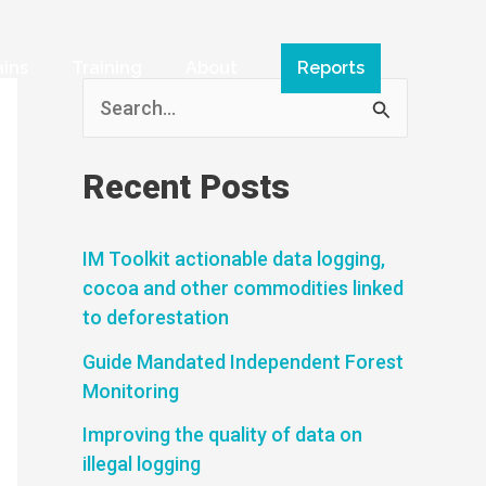
ains
Training
About
Reports
S
e
a
Recent Posts
r
c
IM Toolkit actionable data logging,
cocoa and other commodities linked
h
to deforestation
f
Guide Mandated Independent Forest
o
Monitoring
r
Improving the quality of data on
:
illegal logging